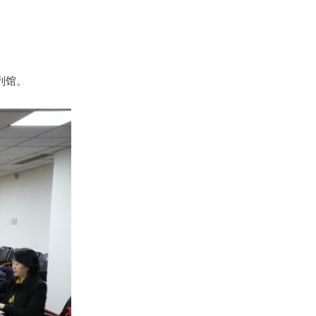
。
列馆。