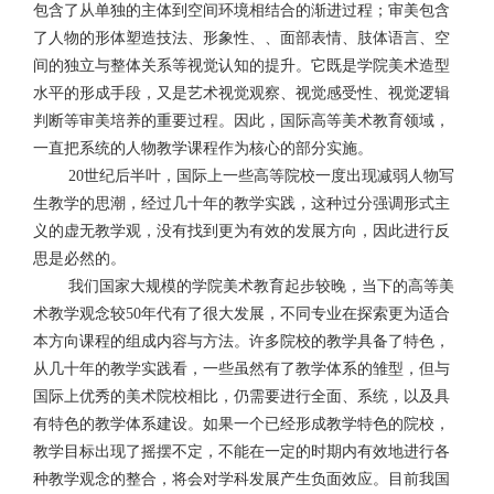
包含了从单独的主体到空间环境相结合的渐进过程；审美包含
了人物的形体塑造技法、形象性、、面部表情、肢体语言、空
间的独立与整体关系等视觉认知的提升。它既是学院美术造型
水平的形成手段，又是艺术视觉观察、视觉感受性、视觉逻辑
判断等审美培养的重要过程。因此，国际高等美术教育领域，
一直把系统的人物教学课程作为核心的部分实施。
世纪后半叶，国际上一些高等院校一度出现减弱人物写
20
生教学的思潮，经过几十年的教学实践，这种过分强调形式主
义的虚无教学观，没有找到更为有效的发展方向，因此进行反
思是必然的。
我们国家大规模的学院美术教育起步较晚，当下的高等美
术教学观念较
年代有了很大发展，不同专业在探索更为适合
50
本方向课程的组成内容与方法。许多院校的教学具备了特色，
从几十年的教学实践看，一些虽然有了教学体系的雏型，但与
国际上优秀的美术院校相比，仍需要进行全面、系统，以及具
有特色的教学体系建设。如果一个已经形成教学特色的院校，
教学目标出现了摇摆不定，不能在一定的时期内有效地进行各
种教学观念的整合，将会对学科发展产生负面效应。目前我国