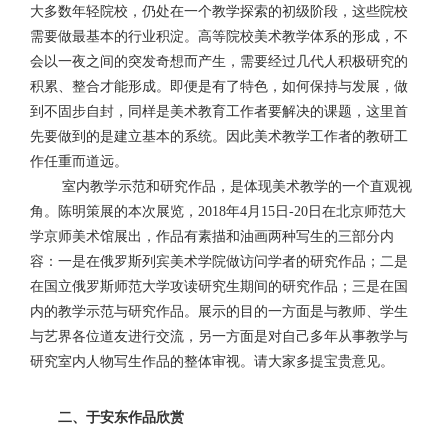
大多数年轻院校，仍处在一个教学探索的初级阶段，这些院校
需要做最基本的行业积淀。高等院校美术教学体系的形成，不
会以一夜之间的突发奇想而产生，需要经过几代人积极研究的
积累、整合才能形成。即便是有了特色，如何保持与发展，做
到不固步自封，同样是美术教育工作者要解决的课题，这里首
先要做到的是建立基本的系统。因此美术教学工作者的教研工
作任重而道远。
室内教学示范和研究作品，是体现美术教学的一个直观视
角。陈明策展的本次展览，
年
月
日
日在北京师范大
2018
4
15
-20
学京师美术馆展出，作品有素描和油画两种写生的三部分内
容：一是在俄罗斯列宾美术学院做访问学者的研究作品；二是
在国立俄罗斯师范大学攻读研究生期间的研究作品；三是在国
内的教学示范与研究作品。展示的目的一方面是与教师、学生
与艺界各位道友进行交流，另一方面是对自己多年从事教学与
研究室内人物写生作品的整体审视。请大家多提宝贵意见。
二、于安东作品欣赏