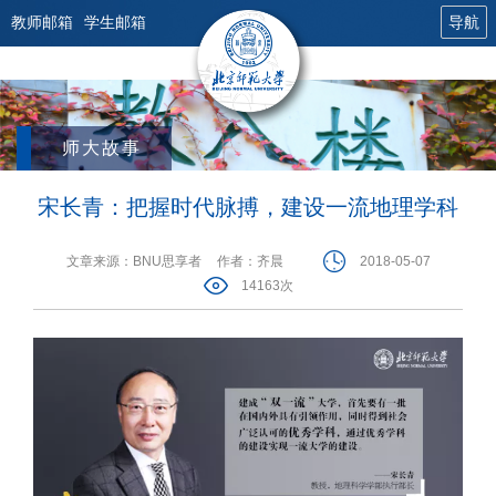
教师邮箱
学生邮箱
导航
师大故事
宋长青：把握时代脉搏，建设一流地理学科
文章来源：BNU思享者
作者：齐晨
2018-05-07
14163次