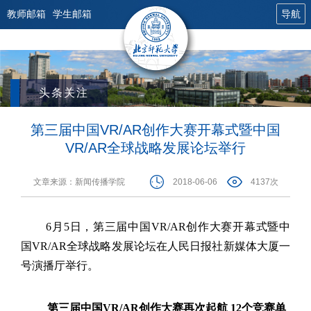
教师邮箱
学生邮箱
导航
头条关注
第三届中国VR/AR创作大赛开幕式暨中国
VR/AR全球战略发展论坛举行
文章来源：新闻传播学院
2018-06-06
4137次
6
月
5
日，第三届中国
VR/AR
创作大赛开幕式暨中
国
VR/AR
全球战略发展论坛在人民日报社新媒体大厦一
号演播厅举行。
第三届中国
VR/AR
创作大赛再次起航
12
个竞赛单