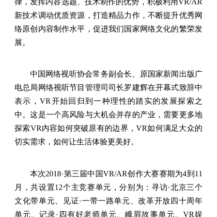
律，发挥内容选题、技术制作的优势，积极利用
VR/AR
新技术调动优质资源，打造精品力作，不断提升优秀网
络原创内容制作水平，促进我们国家网络文化的繁荣发
展。
中国网络视听协会常务副会长、原国家新闻出版广
电总局网络视听节目管理司司长罗建辉在开幕式致辞中
表示，
VR
开始回归到一种理性的踏实的发展探索之
中。这是一个高风险与大机会并存的产业，需要更多地
探索
VR
内容如何突破原有的边界，
VR
如何满足大众的
切实需求，如何让生活体验更美好。
本次
2018·
第三届中国
VR/AR
创作大赛赛期为
4
到
11
月，共设置
12
个主竞赛单元，分别为：寻访·
北京三个
文化带单元、见证·
一带一路单元、改革开放四十周年
单元、记录·
四有好老师单元、峨眉故事单元、
VR
娱