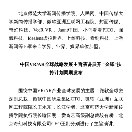
北京师范大学新闻传播学院、人民网、中国传媒大
学新闻传播学部、微软亚洲互联网工程院、封面传媒、
奇幻科技、
VeeR VR
、
Jaunt
中国、小鸟看看
PICO
、强
氧科技、
Idealens
虚拟世界、七维科技、看到科技、上游
新闻等
16
家来自学界、业界、媒界单位加盟。
中国
VR/AR
全球战略发展主旨演讲展开 “金铎”扶
持计划同期发布
围绕中国
VR/AR
产业全球发展的主题，微软全球资
深副总裁、微软中国研发集团
CTO
、微软（亚洲）互联
网工程院院长王永东，长江学者、北京师范大学新闻传
播学院执行院长喻国明，爱奇艺高级副总裁段有桥，北
京奇幻科技有限公司
CEO
王刚分别进行了主旨演讲。