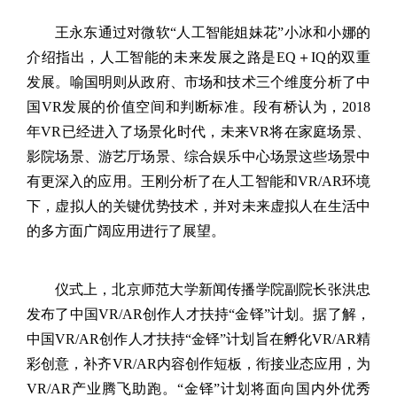
王永东通过对微软“人工智能姐妹花”小冰和小娜的
介绍指出，人工智能的未来发展之路是
EQ
＋
IQ
的双重
发展。喻国明则从政府、市场和技术三个维度分析了中
国
VR
发展的价值空间和判断标准。段有桥认为，
2018
年
VR
已经进入了场景化时代，未来
VR
将在家庭场景、
影院场景、游艺厅场景、综合娱乐中心场景这些场景中
有更深入的应用。王刚分析了在人工智能和
VR/AR
环境
下，虚拟人的关键优势技术，并对未来虚拟人在生活中
的多方面广阔应用进行了展望。
仪式上，北京师范大学新闻传播学院副院长张洪忠
发布了中国
VR/AR
创作人才扶持“金铎”计划。据了解，
中国
VR/AR
创作人才扶持“金铎”计划旨在孵化
VR/AR
精
彩创意，补齐
VR/AR
内容创作短板，衔接业态应用，为
VR/AR
产业腾飞助跑。“金铎”计划将面向国内外优秀