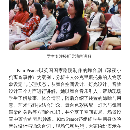
学生专注聆听导演的讲解
Kim Pearce
以英国国家剧院制作的舞台剧《深夜小
狗离奇事件》为案例，
分析主人公克里斯托弗的人物形
象设定与心理状态，从舞台空间设计、灯光设计、音效
设计三个方面进行讲解。她以
舞台音乐引入，帮助现场
学生了解故事、体会情景，随后
介绍了装置的隐喻与用
意、艺术与科技结合理念、
舞台色彩搭配、灯光与氛围
渲染的关系
等方面的知识，并分享了空间布局、场景设
置中蕴含的奇思妙想。Kim Pearce还组织学生亲身体验
音效设计与诵念台词，现场气氛热烈，大家纷纷表示在