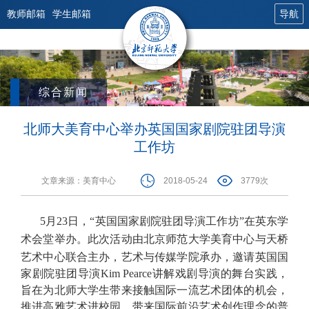
教师邮箱
学生邮箱
导航
综合新闻
北师大美育中心举办英国国家剧院驻团导演
工作坊
文章来源：美育中心
2018-05-24
3779次
5月23日，“英国国家剧院驻团导演工作坊”在英东学
术会堂举办。此次活动由
北京师范大学
美育中心与天桥
艺术中心联合主办，艺术与传媒学院承办，
邀请英国国
家剧院驻团导演Kim Pearce讲解戏剧导演的舞台实践
，
旨在为
北师大学生带来接触国际一流艺术团体的机会，
推进高雅艺术进校园，带来国际前沿艺术创作理念的普