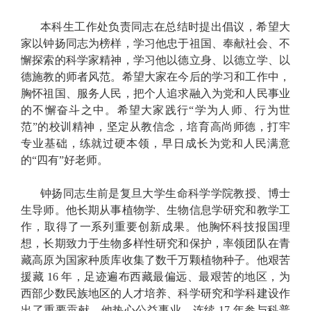
本科生工作处负责同志在总结时提出倡议，希望大
家以钟扬同志为榜样，学习他忠于祖国、奉献社会、不
懈探索的科学家精神，学习他以德立身、以德立学、以
德施教的师者风范。希望大家在今后的学习和工作中，
胸怀祖国、服务人民，把个人追求融入为党和人民事业
的不懈奋斗之中。希望大家践行“学为人师、行为世
范”的校训精神，坚定从教信念，培育高尚师德，打牢
专业基础，练就过硬本领，早日成长为党和人民满意
的“四有”好老师。
钟扬同志生前是复旦大学生命科学学院教授、博士
生导师。他长期从事植物学、生物信息学研究和教学工
作，取得了一系列重要创新成果。他胸怀科技报国理
想，长期致力于生物多样性研究和保护，率领团队在青
藏高原为国家种质库收集了数千万颗植物种子。他艰苦
援藏 16 年，足迹遍布西藏最偏远、最艰苦的地区，为
西部少数民族地区的人才培养、科学研究和学科建设作
出了重要贡献。他热心公益事业，连续 17 年参与科普