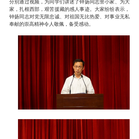
分别通过视频，为同学们讲述了钟扬同志舍小家、为大
家，扎根西部，艰苦援藏的感人事迹。大家纷纷表示，
钟扬同志对党无限忠诚、对祖国无比热爱、对事业无私
奉献的崇高精神令人敬佩，备受感动。