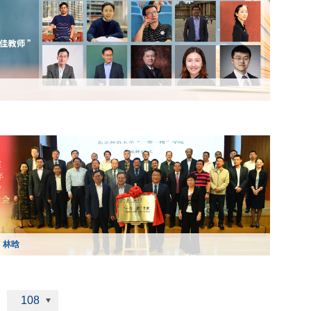
：林晗
108