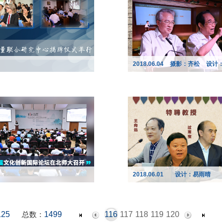
2018.06.04
摄影：齐松
设计
2018.06.01
设计：易雨晴
125
总数：
1499
116
117
118
119
120