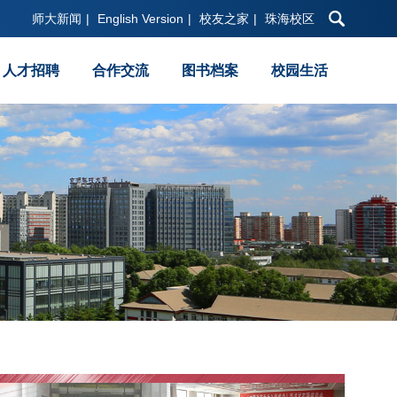
师大新闻
|
English Version
|
校友之家
|
珠海校区
人才招聘
合作交流
图书档案
校园生活